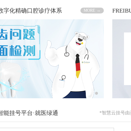
RG数字化精确口腔诊疗体系
FREI
MORE →
RG智能挂号平台·就医绿通
*智慧云挂号