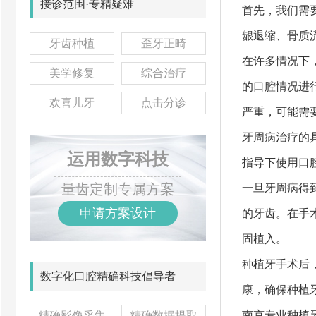
接诊范围·专精疑难
首先，我们需
龈退缩、骨质
牙齿种植
歪牙正畸
在许多情况下
美学修复
综合治疗
的口腔情况进
欢喜儿牙
点击分诊
严重，可能需
牙周病治疗的
运用数字科技
指导下使用口
量齿定制专属方案
一旦牙周病得
申请方案设计
的牙齿。在手
固植入。
种植牙手术后
数字化口腔精确科技倡导者
康，确保种植
南京专业种植
精确影像采集
精确数据提取