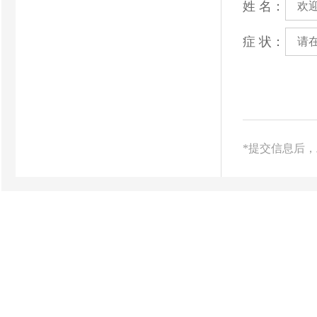
姓 名：
症 状：
*提交信息后