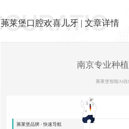
CCURATIO
茀莱堡口腔欢喜儿牙 | 文章详情
南京专业种植
茀莱堡智能AI在线
茀莱堡品牌 · 快速导航