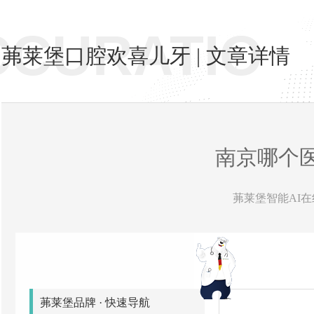
CCURATIO
茀莱堡口腔欢喜儿牙 | 文章详情
南京哪个
茀莱堡智能AI在线
茀莱堡品牌 · 快速导航