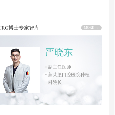
BURG博士专家智库
MORE →
严晓东
•
副主任医师
•
茀莱堡口腔医院种植
科院长