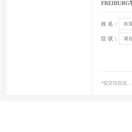
FREIBU
姓 名：
症 状：
*提交信息后