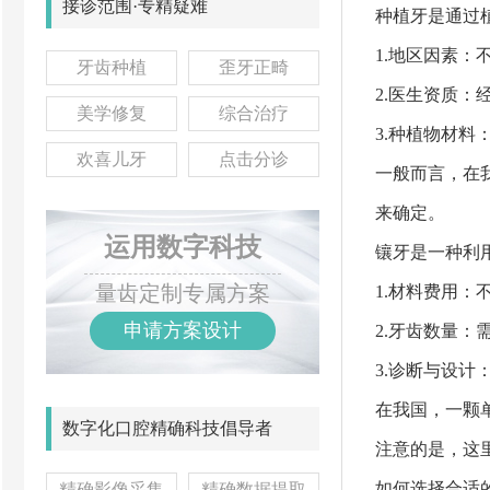
接诊范围·专精疑难
种植牙是通过
1.地区因素
牙齿种植
歪牙正畸
2.医生资质
美学修复
综合治疗
3.种植物材
欢喜儿牙
点击分诊
一般而言，在我
来确定。
运用数字科技
镶牙是一种利
量齿定制专属方案
1.材料费用
申请方案设计
2.牙齿数量
3.诊断与设
在我国，一颗单
数字化口腔精确科技倡导者
注意的是，这
如何选择合适
精确影像采集
精确数据提取