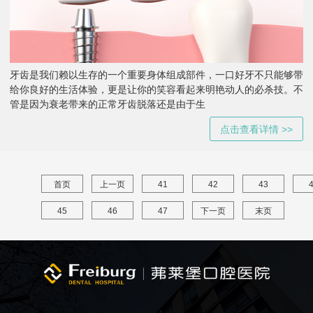
牙齿是我们赖以生存的一个重要身体组成部件，一口好牙不只能够带
给你良好的生活体验，更是让你的笑容看起来明艳动人的必杀技。不
管是因为衰老带来的正常牙齿脱落还是由于生
点击查看详情 >>
首页
上一页
41
42
43
45
46
47
下一页
末页