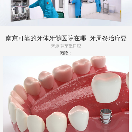
南京可靠的牙体牙髓医院在哪_牙周炎治疗要
多少钱
来源:茀莱堡口腔
阅读：