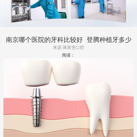
南京哪个医院的牙科比较好_登腾种植牙多少
一颗
来源:茀莱堡口腔
阅读：