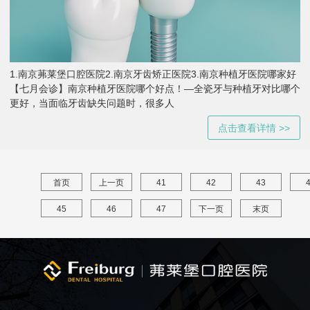
1.南京茀莱堡口腔医院2.南京牙齿矫正医院3.南京种植牙医院哪家好
【七月会诊】南京种植牙医院哪个好点！—全瓷牙与种植牙对比哪个
更好，当面临牙齿缺失问题时，很多人
点击查看详情 >>
首页
上一页
41
42
43
45
46
47
下一页
末页