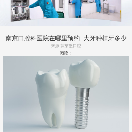
南京口腔科医院在哪里预约_大牙种植牙多少
钱
来源:茀莱堡口腔
阅读：