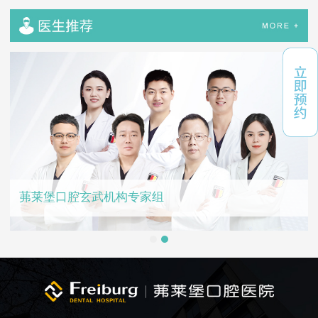
钱
茀莱堡口腔玄武机构专家组