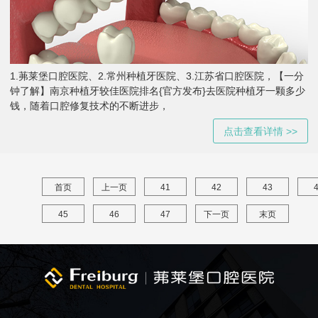
1.茀莱堡口腔医院、2.常州种植牙医院、3.江苏省口腔医院，【一分
钟了解】南京种植牙较佳医院排名{官方发布}去医院种植牙一颗多少
钱，随着口腔修复技术的不断进步，
点击查看详情 >>
首页
上一页
41
42
43
45
46
47
下一页
末页