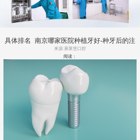
具体排名_南京哪家医院种植牙好-种牙后的注
意事项及饮食
来源:茀莱堡口腔
阅读：