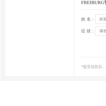
FREIBU
姓 名：
症 状：
*提交信息后