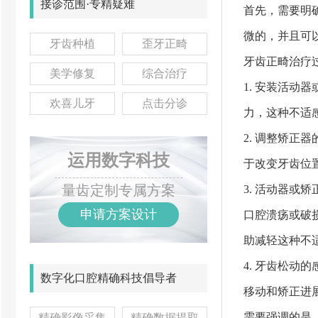
接诊范围·专精疑难
首先，需要明
微的，并且可
牙齿种植
歪牙正畸
牙齿正畸治疗
美学修复
综合治疗
1. 安装活
欢喜儿牙
点击分诊
力，这种不适
2. 调整矫
运用数字科技
于改变牙齿位
量齿定制专属方案
3. 活动器
申请方案设计
口腔溃疡或破
助减轻这种不
4. 牙齿松
数字化口腔精确科技倡导者
移动和矫正进
需要强调的是
精确影像采集
精确数据提取