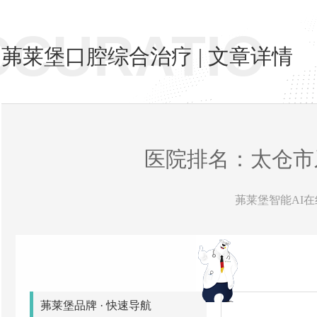
CCURATIO
茀莱堡口腔综合治疗 | 文章详情
医院排名：太仓市
茀莱堡智能AI在线
茀莱堡品牌 · 快速导航