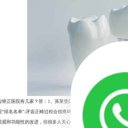
齿矫正医院有几家？答：1、茀莱堡口腔医院，2、太仓牙齿矫正
院“排名名单”-牙齿正畸过程会很疼吗，牙齿正畸是一种常见的
美观和功能性的改进，但很多人关心的一个问题是，牙齿正畸过