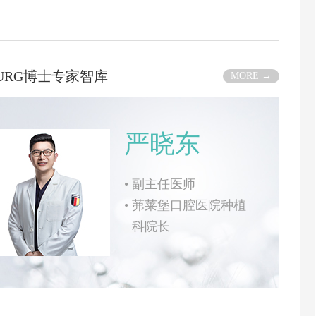
BURG博士专家智库
MORE →
严晓东
•
副主任医师
•
茀莱堡口腔医院种植
科院长