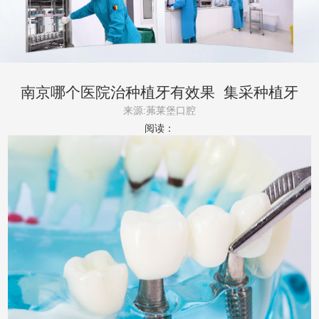
南京哪个医院治种植牙有效果_集采种植牙
来源:茀莱堡口腔
阅读：