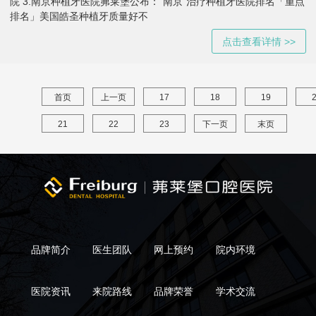
院 3.南京种植牙医院茀莱堡公布：“南京”治疗种植牙医院排名「重点
排名」美国皓圣种植牙质量好不
点击查看详情 >>
首页
上一页
17
18
19
21
22
23
下一页
末页
品牌简介
医生团队
网上预约
院内环境
医院资讯
来院路线
品牌荣誉
学术交流