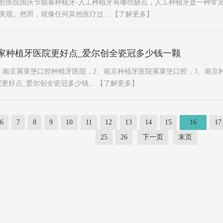
腔医院国庆节能看种植牙-人工种植牙有哪些缺点，人工种植牙是一种常
美观。然而，就像任何其他医疗过...
【了解更多】
家种植牙医院更好点_爱尔创全瓷冠多少钱一颗
、南京茀莱堡口腔种植牙医院，2、南京种植牙医院茀莱堡口腔，3、南京
更好点_爱尔创全瓷冠多少钱...
【了解更多】
6
7
8
9
10
11
12
13
14
15
16
17
25
26
下一页
末页