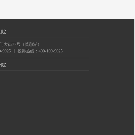
总院
门大街77号（莫愁湖）
-9025
投诉热线：400-109-9025
分院