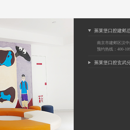
茀莱堡口腔建邺
南京市建邺区汉中
预约热线：400-109
茀莱堡口腔玄武