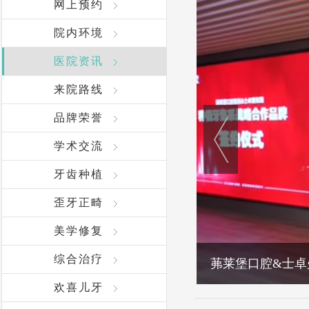
网上预约
院内环境
医院资讯
来院路线
品牌荣誉
学术交流
牙齿种植
歪牙正畸
美学修复
综合治疗
茀莱堡口腔&士卓
欢喜儿牙