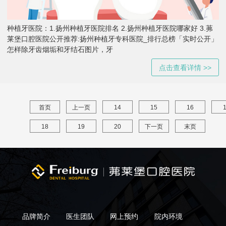
种植牙医院：1.扬州种植牙医院排名 2.扬州种植牙医院哪家好 3.茀
莱堡口腔医院公开推荐:扬州种植牙专科医院_排行总榜「实时公开」
怎样除牙齿烟垢和牙结石图片，牙
点击查看详情 >>
首页
上一页
14
15
16
18
19
20
下一页
末页
品牌简介
医生团队
网上预约
院内环境