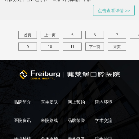
点击查看详情 >>
首页
上一页
5
6
7
9
10
11
下一页
末页
品牌简介
医生团队
网上预约
院内环境
医院资讯
来院路线
品牌荣誉
学术交流
牙齿种植
歪牙正畸
美学修复
综合治疗