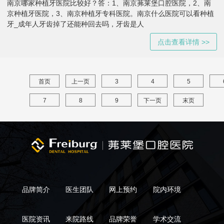
南京哪家种植牙医院比较好？答：1、南京茀莱堡口腔医院，2、南
京种植牙医院，3、南京种植牙专科医院。南京什么医院可以看种植
牙_成年人牙齿掉了还能种回去吗，牙齿是人
点击查看详情 >>
首页
上一页
3
4
5
7
8
9
下一页
末页
品牌简介
医生团队
网上预约
院内环境
医院资讯
来院路线
品牌荣誉
学术交流