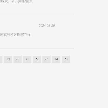
业医院。公开揭秘!南京
2024-08-20
:南京种植牙医院咋样_
19
20
21
22
23
24
25