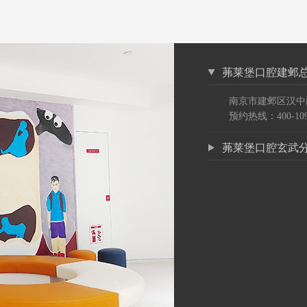
茀莱堡口腔建邺
南京市建邺区汉中
预约热线：400-109
茀莱堡口腔玄武