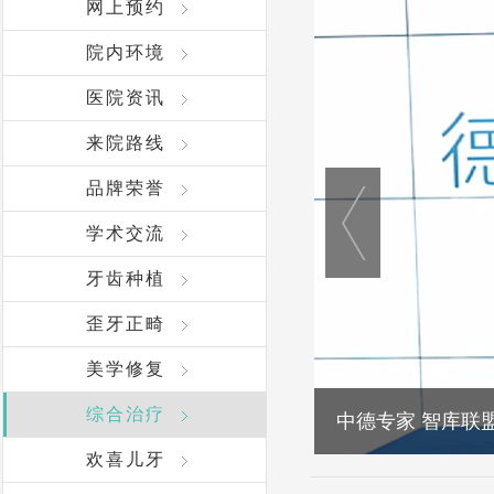
网上预约
院内环境
医院资讯
来院路线
品牌荣誉
学术交流
牙齿种植
歪牙正畸
美学修复
综合治疗
中德专家 智库联
茀莱堡口腔&士卓
欢喜儿牙