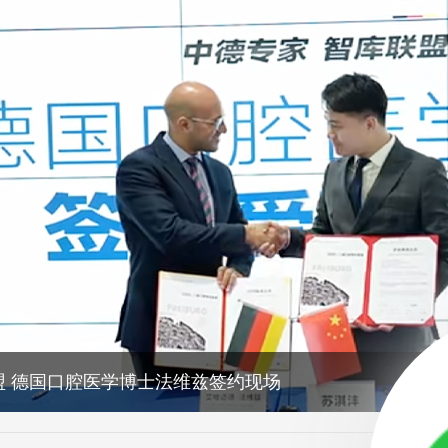
盟 德国口腔医学博士法维兹签约现场
曼集团种植牙集采战略合作签约仪式