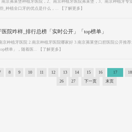
、南京茀莱堡种植牙医院，2、南京种植牙医院茀莱堡，3、南京种植牙专
_种植全口牙的优点是什么，...
【了解更多】
医院咋样_排行总榜「实时公开」「top榜单」
南京种植牙医院 2.南京种植牙医院哪家好 3.南京茀莱堡口腔医院公开推荐
p榜单」，随着医...
【了解更多】
7
8
9
10
11
12
13
14
15
16
17
18
26
27
下一页
末页