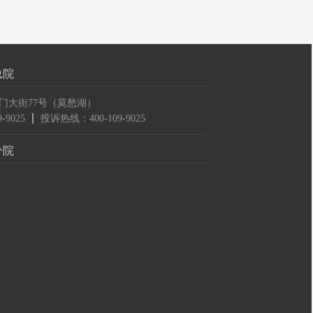
总院
门大街77号（莫愁湖）
-9025
投诉热线：400-109-9025
分院