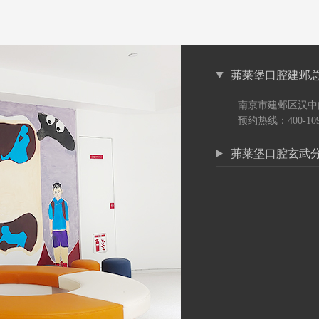
茀莱堡口腔建邺
南京市建邺区汉中
预约热线：400-109
茀莱堡口腔玄武