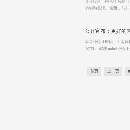
公开报道！南京排名靠前
功能和美观。然而，与任
公开宣布：更好的南
南京种植牙医院：1.南京
院(前五)瑞典nobel种植牙
首页
上一页
8