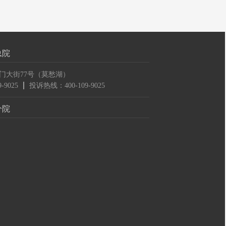
总院
门大街77号（莫愁湖）
-9025
投诉热线：400-109-9025
分院