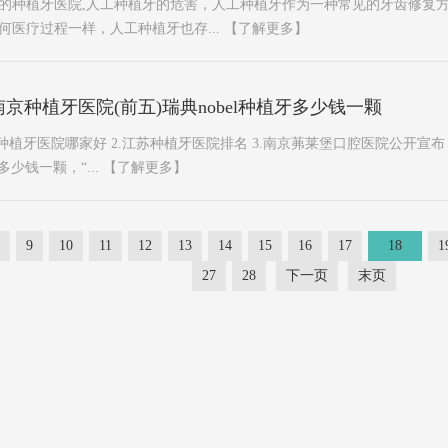
的种植牙医院,人工种植牙的危害，人工种植牙作为一种常见的牙齿修复
何医疗过程一样，人工种植牙也存...
【了解更多】
京种植牙医院(前五)瑞典nobel种植牙多少钱一颗
种植牙医院哪家好 2.江苏种植牙医院排名 3.南京茀莱堡口腔医院公开宣
多少钱一颗，“...
【了解更多】
9
10
11
12
13
14
15
16
17
18
1
27
28
下一页
末页