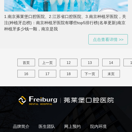
1.南京茀莱堡口腔医院、2.江苏省口腔医院、3.南京种植牙医院，关
注{种植牙总榜}：南京种植牙医院有哪些top5排行榜(名单更新)南京
种植牙多少钱一颗，南京是我
点击查看详情 >>
首页
上一页
12
13
14
16
17
18
下一页
末页
品牌简介
医生团队
网上预约
院内环境