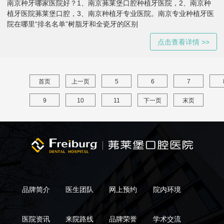
南京种牙哪家医院好？1、南京茀莱堡口腔种植牙医院，2、南京种
植牙医院茀莱堡口腔，3、南京种植牙专业医院。南京专业种植牙医
院在哪里“排名名单”树脂牙和全瓷牙的区别
点击查看详情 >>
首页
上一页
5
6
7
9
10
11
下一页
末页
品牌简介
医生团队
网上预约
院内环境
医院资讯
来院路线
品牌荣誉
学术交流