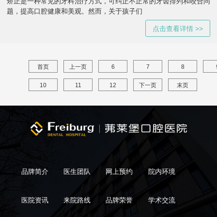
矫正是一种常见的牙科治疗方式，可纠正不正常的牙齿排列和咬合问
题，提高口腔健康和美观。然而，关于孩子们
点击查看详情 >>
首页
上一页
6
7
8
10
11
12
下一页
末页
品牌简介
医生团队
网上预约
院内环境
医院资讯
来院路线
品牌荣誉
学术交流