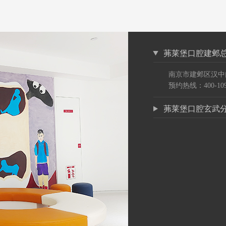
茀莱堡口腔建邺
南京市建邺区汉中
预约热线：400-109
茀莱堡口腔玄武