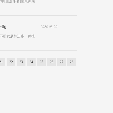
单[重点排名]南京茀莱
一颗
2024-08-20
的不断发展和进步，种植
21
22
23
24
25
26
27
28