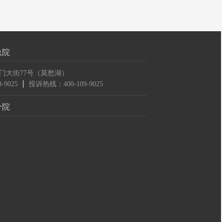
总院
门大街77号（莫愁湖）
-9025
投诉热线：400-109-9025
分院