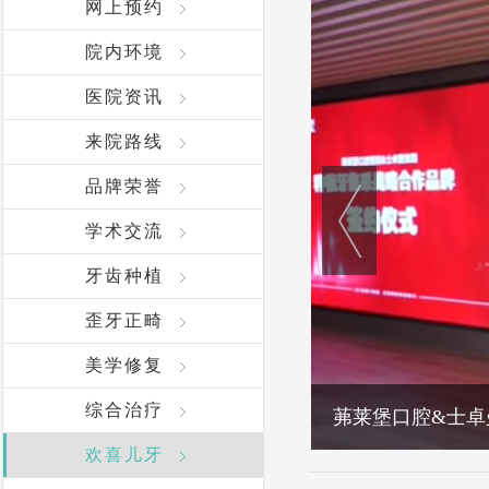
网上预约
院内环境
医院资讯
来院路线
品牌荣誉
学术交流
牙齿种植
歪牙正畸
美学修复
综合治疗
茀莱堡口腔&士卓
欢喜儿牙