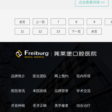
点击查看详情 >>
首页
上一页
7
8
9
11
12
13
下一页
末页
品牌简介
医生团队
网上预约
院内环境
医院资讯
来院路线
品牌荣誉
学术交流
牙齿种植
歪牙正畸
美学修复
综合治疗