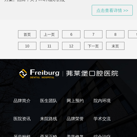
点击查看详情 >>
首页
上一页
6
7
8
10
11
12
下一页
末页
品牌简介
医生团队
网上预约
院内环境
医院资讯
来院路线
品牌荣誉
学术交流
牙齿种植
歪牙正畸
美学修复
综合治疗