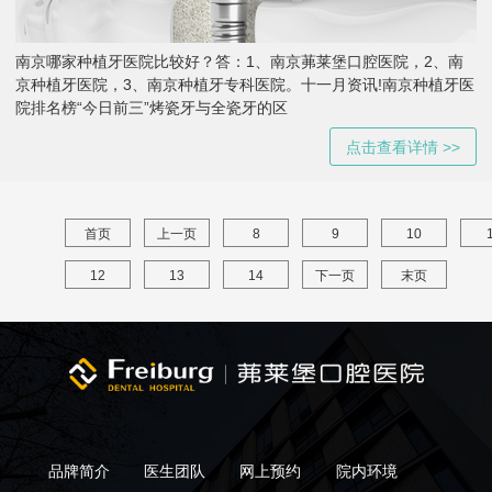
南京哪家种植牙医院比较好？答：1、南京茀莱堡口腔医院，2、南
京种植牙医院，3、南京种植牙专科医院。十一月资讯!南京种植牙医
院排名榜“今日前三”烤瓷牙与全瓷牙的区
点击查看详情 >>
首页
上一页
8
9
10
12
13
14
下一页
末页
品牌简介
医生团队
网上预约
院内环境