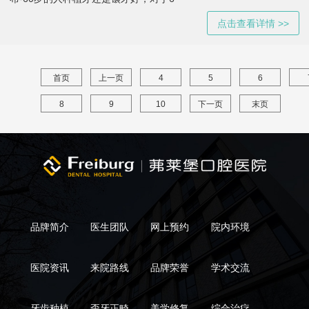
点击查看详情 >>
首页
上一页
4
5
6
8
9
10
下一页
末页
品牌简介
医生团队
网上预约
院内环境
医院资讯
来院路线
品牌荣誉
学术交流
牙齿种植
歪牙正畸
美学修复
综合治疗