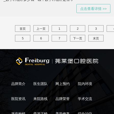
点击查看详情 >>
首页
上一页
1
2
3
5
6
7
下一页
末页
品牌简介
医生团队
网上预约
院内环境
医院资讯
来院路线
品牌荣誉
学术交流
牙齿种植
歪牙正畸
美学修复
综合治疗