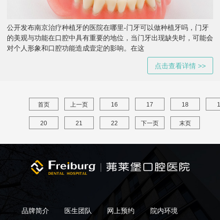
公开发布南京治疗种植牙的医院在哪里-门牙可以做种植牙吗，门牙
的美观与功能在口腔中具有重要的地位，当门牙出现缺失时，可能会
对个人形象和口腔功能造成壹定的影响。在这
点击查看详情 >>
首页
上一页
16
17
18
20
21
22
下一页
末页
品牌简介
医生团队
网上预约
院内环境