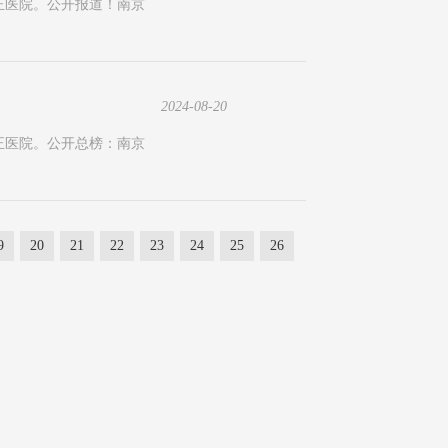
正医院。公开报道！南京
2024-08-20
正医院。公开总榜：南京
9
20
21
22
23
24
25
26