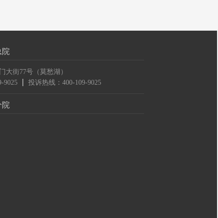
总院
门大街77号（莫愁湖）
-9025
投诉热线：400-109-9025
分院