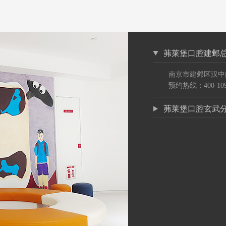
茀莱堡口腔建邺
南京市建邺区汉中
预约热线：400-109
茀莱堡口腔玄武