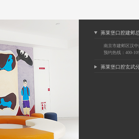
茀莱堡口腔建邺
南京市建邺区汉中
预约热线：400-109
茀莱堡口腔玄武