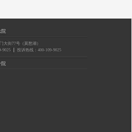
总院
门大街77号（莫愁湖）
-9025
投诉热线：400-109-9025
分院