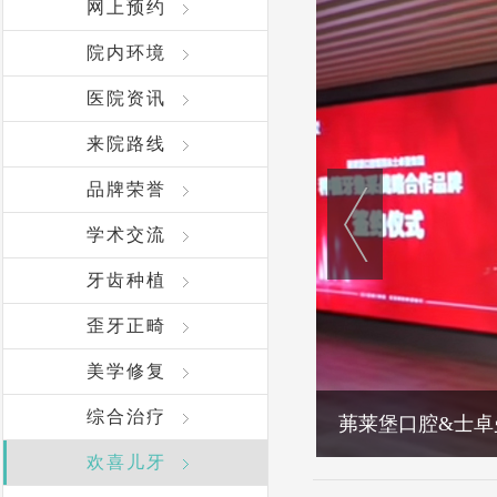
网上预约
院内环境
医院资讯
来院路线
品牌荣誉
学术交流
牙齿种植
歪牙正畸
美学修复
综合治疗
茀莱堡口腔&士卓
欢喜儿牙