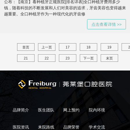
公布：【南京】看种植牙正规医院[排名详表]全口种植牙费用多少
钱，随着科技的不断发展和人们对美容的追求，牙齿美容也变得越来
越重要。全口种植牙作为一种现代化的牙齿修
点击查看详情 >>
首页
上一页
17
18
19
21
22
23
下一页
末页
品牌简介
医生团队
网上预约
院内环境
医院资讯
来院路线
品牌荣誉
学术交流