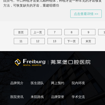
院挂号。半口种植牙需要几颗种植体，种植牙是一种常见的牙齿修复
方法，可恢复缺失的牙齿，重建咀嚼功
点击查看详情 >>
首页
上一页
7
8
9
11
12
13
下一页
末页
品牌简介
医生团队
网上预约
院内环境
医院资讯
来院路线
品牌荣誉
学术交流