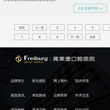
点击查看详情 >>
首页
上一页
3
4
5
7
8
9
下一页
末页
品牌简介
医生团队
网上预约
院内环境
医院资讯
来院路线
品牌荣誉
学术交流
牙齿种植
歪牙正畸
美学修复
综合治疗