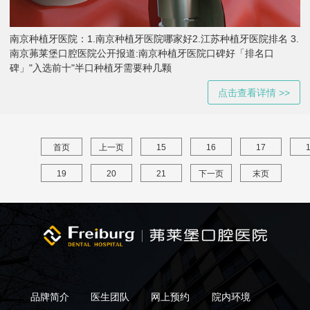
南京种植牙医院：1.南京种植牙医院哪家好2.江苏种植牙医院排名 3.
南京茀莱堡口腔医院公开报道:南京种植牙医院口碑好「排名口
碑」"入选前十"半口种植牙需要种几颗
点击查看详情 >>
首页
上一页
15
16
17
19
20
21
下一页
末页
品牌简介
医生团队
网上预约
院内环境