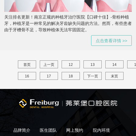
关注排名更新！南京正规的种植牙治疗医院【口碑十佳】-骨粉种植
牙，种植牙是一种常见的解决牙齿缺失问题的方法。然而，有些患者
由于牙槽骨不足，导致种植体无法牢固固定。
点击查看详情 >>
首页
上一页
12
13
14
16
17
18
下一页
末页
品牌简介
医生团队
网上预约
院内环境