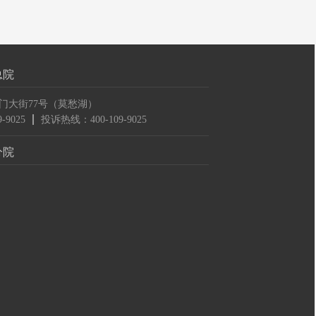
总院
门大街77号（莫愁湖）
-9025
投诉热线：400-109-9025
分院