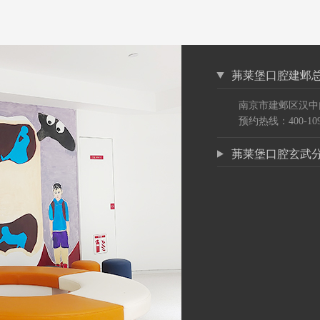
茀莱堡口腔建邺
南京市建邺区汉中
预约热线：400-109
茀莱堡口腔玄武