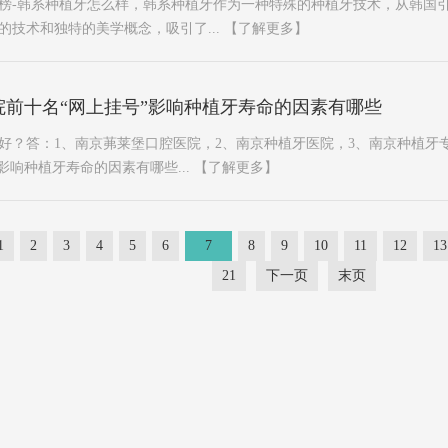
榜-韩系种植牙怎么样，韩系种植牙作为一种特殊的种植牙技术，从韩国
的技术和独特的美学概念，吸引了...
【了解更多】
院前十名“网上挂号”影响种植牙寿命的因素有哪些
好？答：1、南京茀莱堡口腔医院，2、南京种植牙医院，3、南京种植牙
影响种植牙寿命的因素有哪些...
【了解更多】
1
2
3
4
5
6
7
8
9
10
11
12
13
21
下一页
末页