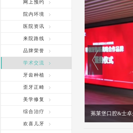
网上预约
院内环境
医院资讯
来院路线
品牌荣誉
学术交流
牙齿种植
歪牙正畸
美学修复
综合治疗
茀莱堡口腔&士卓
欢喜儿牙