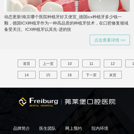
动态更新!南京哪个医院种植牙好又便宜_德国icx种植牙多少钱一
颗，德国ICX种植牙作为一种高品质的种植牙技术，在口腔修复领域
备受关注。ICX种植牙以其先·进的技
点击查看详情 >>
首页
上一页
10
11
12
14
15
16
下一页
末页
品牌简介
医生团队
网上预约
院内环境