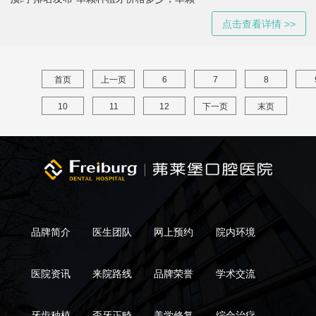
点击查看详情 >>
首页
上一页
6
7
8
10
11
12
下一页
末页
品牌简介
医生团队
网上预约
院内环境
医院资讯
来院路线
品牌荣誉
学术交流
牙齿种植
歪牙正畸
美学修复
综合治疗