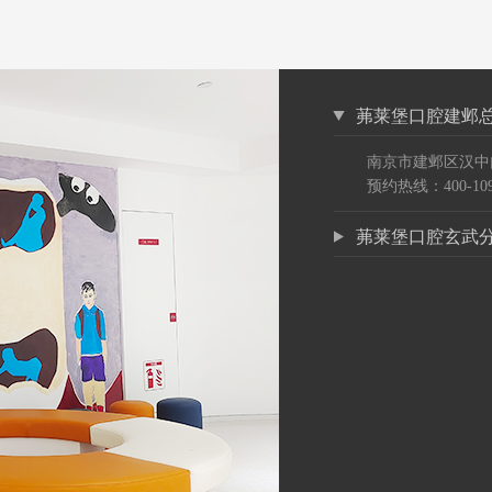
茀莱堡口腔建邺
南京市建邺区汉中
预约热线：400-109
茀莱堡口腔玄武