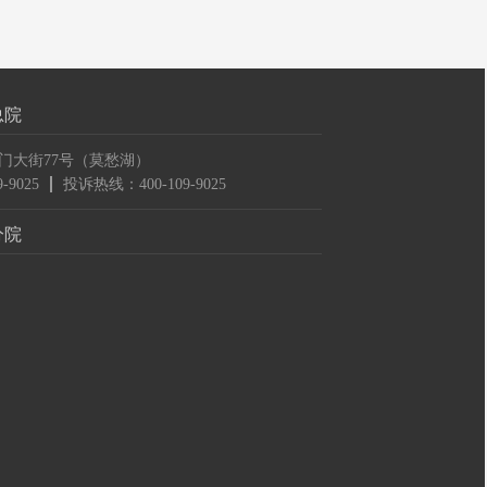
总院
门大街77号（莫愁湖）
-9025
投诉热线：400-109-9025
分院